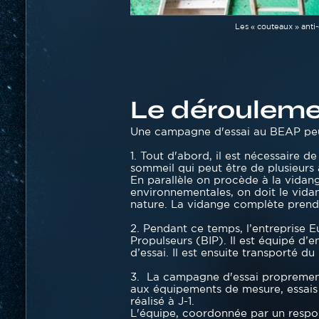
Légende
Les « couteaux » anti-
Le déroulemen
Texte
Une campagne d'essai au BEAP peut
1. Tout d'abord, il est nécessaire d
sommeil qui peut être de plusieurs 
En parallèle on procède à la vidan
environnementales, on doit le vidan
nature. La vidange complète pren
2. Pendant ce temps, l’entreprise 
Propulseurs (BIP). Il est équipé d’
d’essai. Il est ensuite transporté d
3. La campagne d'essai proprement
aux équipements de mesure, essais 
réalisé à J-1.
L'équipe, coordonnée par un respo