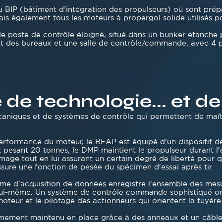
u BIP (bâtiment d’intégration des propulseurs) où sont prépa
mais également tous les moteurs à propergol solide utilisés p
e poste de contrôle éloigné, situé dans un bunker étanche p
nt des bureaux et une salle de contrôle/commande, avec 4 p
de technologie... et de
aniques et de systèmes de contrôle qui permettent de maîtri
performance du moteur, le BEAP est équipé d'un dispositif 
pesant 20 tonnes, le DMP maintient le propulseur durant l'e
mage tout en lui assurant un certain degré de liberté pour q
assure une fonction de pesée du spécimen d'essai après tir.
tème d'acquisition de données enregistre l'ensemble des mes
lui-même. Un système de contrôle commande sophistiqué orche
oteur et le pilotage des actionneurs qui orientent la tuyère
fermement maintenu en place grâce à des anneaux et un câbl