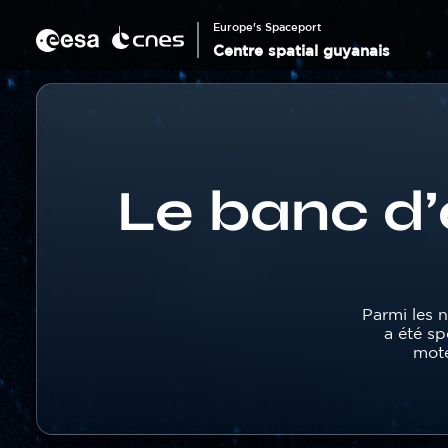
Panneau de gestion des cookies
Aller
au
Europe's Spaceport
contenu
Centre spatial guyanais
principal
Corps
Fil
d'Ariane
Le banc d’
Texte
Parmi les 
a été sp
mote