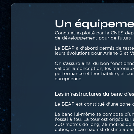
Contenu
section
Un équipemen
Texte
Conçu et exploité par le CNES depui
de développement pour de futurs l
Le BEAP a d'abord permis de tester 
leurs évolutions pour Ariane 6 et V
On s'assure ainsi du bon fonctionne
valider la conception, les matériau
performance et leur fiabilité, et co
européenne.
Les infrastructures du banc d'es
Le BEAP est constitué d'une zone d
Le banc lui-même se compose d'une 
l'essai à feu. La tour est érigée s
200 mètres de long, 35 mètres de 
cubes, ce carneau est destiné à can