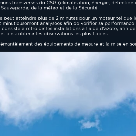
s transverses du CSG (climatisation, énergie, détection i
a Sauvegarde, de la météo et de la Sécurité.
ée peut atteindre plus de 2 minutes pour un moteur tel que 
t minutieusement analysées afin de vérifier sa performance
 consiste à refroidir les installations à l'aide d'azote, afin 
 ainsi obtenir les observations les plus fiables.
démantèlement des équipements de mesure et la mise en som