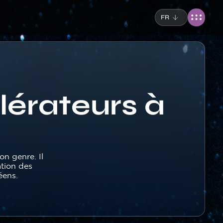
FR
lérateurs à
n genre. Il
ation des
éens.