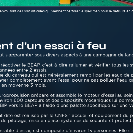
envol sont des bras articulés qui viennent perforer le spécimen pour le détruire en 
t d’un essai à feu
 s'apparenter sous divers aspects à une campagne de lance
e réactiver le BEAP, c’est-à-dire rallumer et vérifier tous le
années entre 2 essais.
ge du carneau qui est généralement rempli par les eaux de p
ger complètement avant l’essai pour ne pas polluer l’eau qui
d en moyenne 3 mois.
Europropulsion prépare et assemble le moteur d'essai au sein
environ 600 capteurs et des dispositifs mécaniques lui perme
u BIP vers le BEAP à l’aide d’une palette spécifique sur une v
 dite est réalisée par le CNES : accueil et équipement du
de pilotage, mise en place systèmes de sécurité et protectio
nsable d'essai, est composée d’environ 15 personnes. Ell