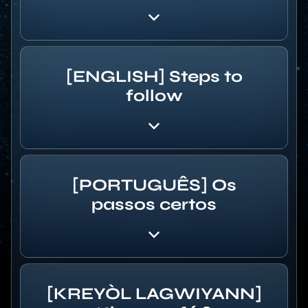
[ENGLISH] Steps to
follow
[PORTUGUÊS] Os
passos certos
[KREYÒL LAGWIYANN]