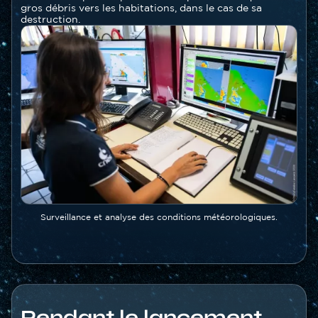
gros débris vers les habitations, dans le cas de sa
destruction.
Image
Image
Légende
Surveillance et analyse des conditions météorologiques.
Contenu
Pendant le lancement
section