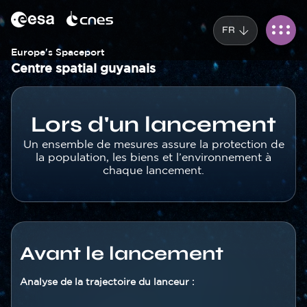
Panneau de gestion des cookies
Aller
au
FR
contenu
principal
Europe's Spaceport
Centre spatial guyanais
Corps
Lors d'un lancement
Texte
Un ensemble de mesures assure la protection de
la population, les biens et l’environnement à
chaque lancement.
Contenu
Avant le lancement
section
Texte
Analyse de la trajectoire du lanceur :