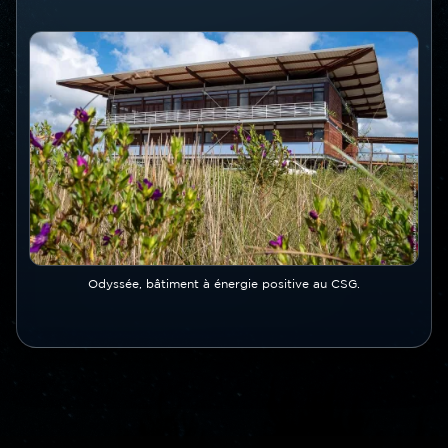
Image
Image
Légende
Odyssée, bâtiment à énergie positive au CSG.