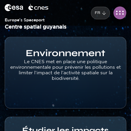
Panneau de gestion des cookies
Aller
au
FR
contenu
principal
Europe's Spaceport
Centre spatial guyanais
Corps
Environnement
Texte
Le CNES met en place une politique
environnementale pour prévenir les pollutions et
limiter l’impact de l’activité spatiale sur la
biodiversité.
Étudier les impacts