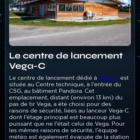
Titre
Le centre de lancement
brut
Vega-C
Texte
Le centre de lancement dédié à
Vega-C
est
située au Centre technique, à l’entrée du
CSG, au bâtiment Pandora. Cet
emplacement, distant (environ 13 km) du
pas de tir Vega, a été choisi pour des
raisons de sécurité, liées au lanceur Vega-C
dont l'étage principal est beaucoup plus
puissant que ne l'était celui de Vega. Pour
les mêmes raisons de sécurité, l’équipe
météo est également évacuée de la station