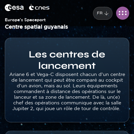
Panneau de gestion des cookies
Aller
au
FR
contenu
principal
Europe's Spaceport
Centre spatial guyanais
Corps
Les centres de
lancement
Texte
Ariane 6 et Vega-C disposent chacun d'un centre
de lancement qui peut être comparé au cockpit
d'un avion, mais au sol. Leurs équipements
commandent à distance des opérations sur le
lanceur et sa zone de lancement. De là, un(e)
chef des opérations communique avec la salle
Jupiter 2, qui joue un rôle de tour de contrôle.