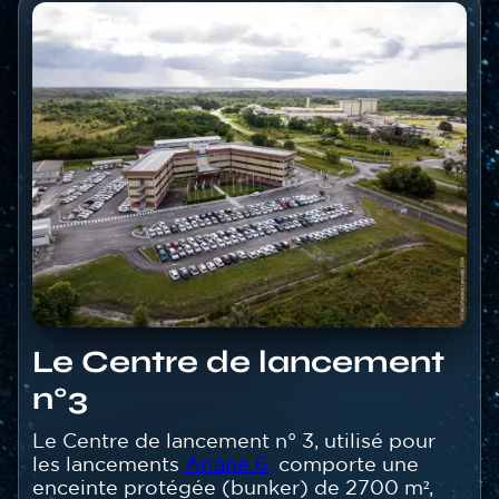
Image
Image
Titre
Le Centre de lancement
brut
n°3
Texte
Le Centre de lancement n° 3, utilisé pour
les lancements
Ariane 6,
comporte une
enceinte protégée (bunker) de 2700 m²,