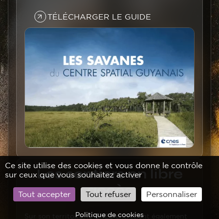
TÉLÉCHARGER LE GUIDE
Image
Image
Ce site utilise des cookies et vous donne le contrôle
Titre
Les sentiers en libre
sur ceux que vous souhaitez activer
accès
Tout accepter
Tout refuser
Personnaliser
Texte
Politique de cookies
Sur son territoire, le CNES entretient également