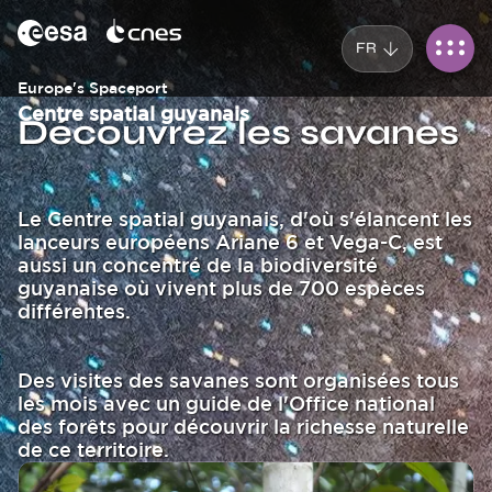
Panneau de gestion des cookies
Aller
au
FR
contenu
principal
Europe's Spaceport
Corps
Centre spatial guyanais
Titre
Découvrez les savanes
Texte
Le Centre spatial guyanais, d'où s'élancent les
lanceurs européens Ariane 6 et Vega-C, est
aussi un concentré de la biodiversité
guyanaise où vivent plus de 700 espèces
différentes.
Des visites des savanes sont organisées tous
les mois avec un guide de l'Office national
des forêts pour découvrir la richesse naturelle
de ce territoire.
Image
Image