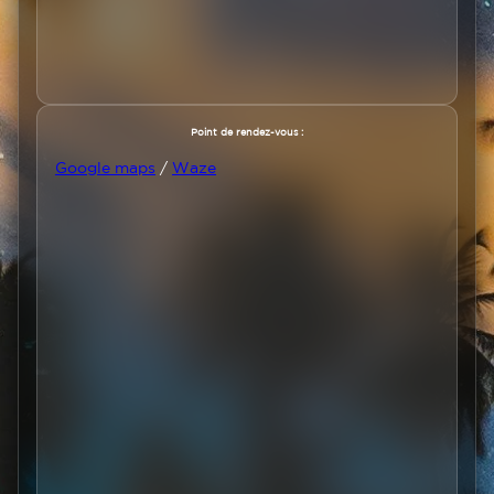
Texte
Point de rendez-vous :
Google maps
/
Waze