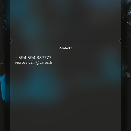
Texte
Contact :
+ 594 594 337777
visites.csg@cnes.fr