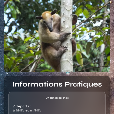
Titre
Informations Pratiques
Texte
Un samedi par mois
2 départs :
à 6H15 et à 7H15