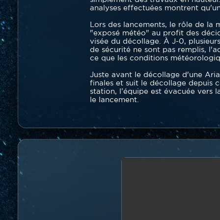
analyses effectuées montrent qu'un 
Lors des lancements, le rôle de la 
"exposé météo" au profit des décid
visée du décollage. À J-0, plusieur
de sécurité ne sont pas remplis, l'
ce que les conditions météorologiqu
Juste avant le décollage d'une Arian
finales et suit le décollage depuis
station, l’équipe est évacuée vers 
le lancement.
Vidéo
en
Video
ligne
en
(youtube...)
ligne