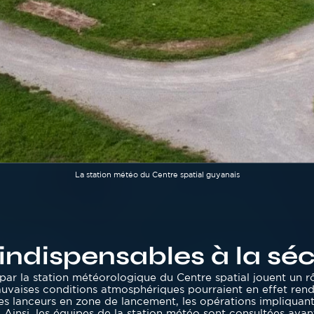
Légende
La station météo du Centre spatial guyanais
ndispensables à la séc
par la station météorologique du Centre spatial jouent un r
vaises conditions atmosphériques pourraient en effet rend
t des lanceurs en zone de lancement, les opérations impliqua
Ainsi, les équipes de la station météo sont consultées avant