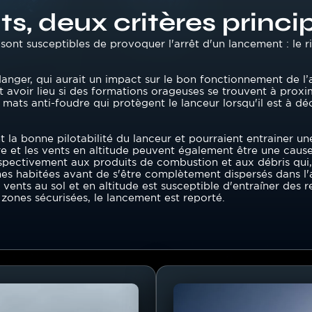
ts, deux critères princ
nt susceptibles de provoquer l'arrêt d'un lancement : le ri
danger, qui aurait un impact sur le bon fonctionnement de l
eut avoir lieu si des formations orageuses se trouvent à prox
4 mats anti-foudre qui protègent le lanceur lorsqu'il est à d
 la bonne pilotabilité du lanceur et pourraient entrainer un
e et les vents en altitude peuvent également être une cause 
spectivement aux produits de combustion et aux débris qui,
nes habitées avant de s'être complètement dispersés dans l'a
des vents au sol et en altitude est susceptible d'entraîner de
zones sécurisées, le lancement est reporté.
Image
Image