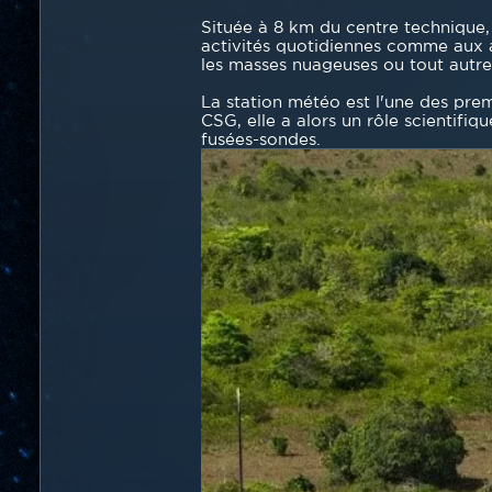
section
Texte
Située à 8 km du centre technique, 
activités quotidiennes comme aux act
les masses nuageuses ou tout autr
La station météo est l'une des prem
CSG, elle a alors un rôle scientif
fusées-sondes.