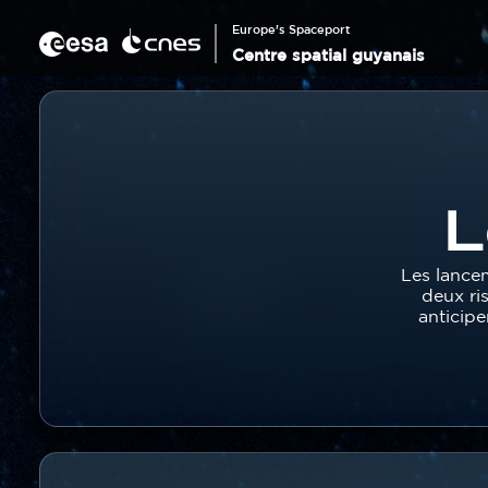
Panneau de gestion des cookies
Aller
au
Europe's Spaceport
contenu
Centre spatial guyanais
principal
Corps
Fil
d'Ariane
L
Texte
Les lance
deux ri
anticipe
Contenu