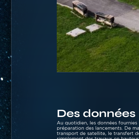
Des données i
Texte
Au quotidien, les données fournies 
préparation des lancements. De mau
transport de satellite, le transfer
simplement des travaux en hauteur. 