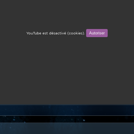
Autoriser
YouTube est désactivé (cookies).
Lancer en toute sécurité #3