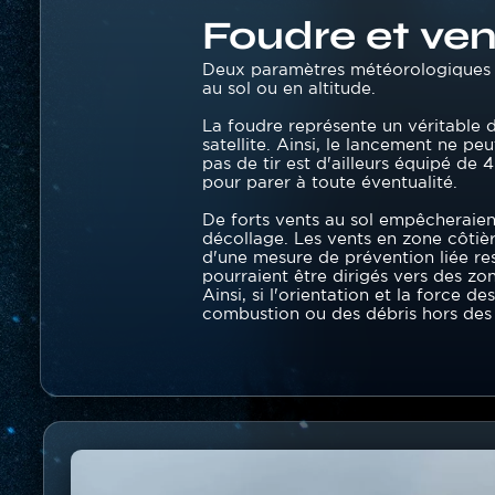
Foudre et ven
Texte
Deux paramètres météorologiques so
au sol ou en altitude.
La foudre représente un véritable 
satellite. Ainsi, le lancement ne p
pas de tir est d'ailleurs équipé de 
pour parer à toute éventualité.
De forts vents au sol empêcheraient
décollage. Les vents en zone côtièr
d'une mesure de prévention liée re
pourraient être dirigés vers des zo
Ainsi, si l'orientation et la force 
combustion ou des débris hors des 
Image
Image