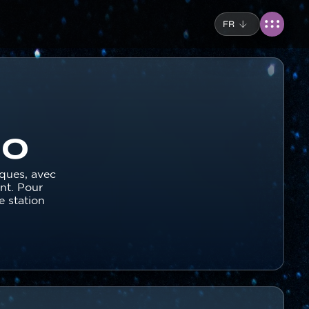
FR
éo
ques, avec
nt. Pour
e station