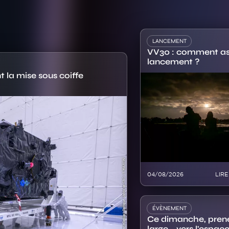
LANCEMENT
VV30 : comment ass
lancement ?
t la mise sous coiffe
Image
04/08/2026
LIRE
ÉVÈNEMENT
Ce dimanche, prene
large... vers l'espace