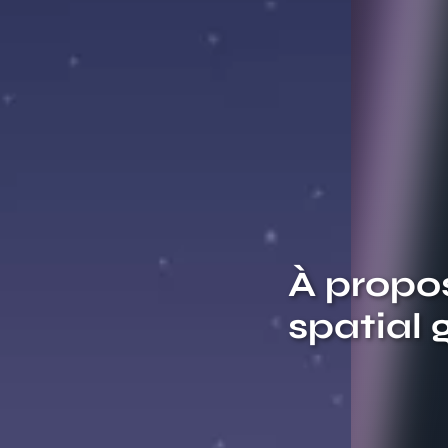
Titre
À propo
spatial