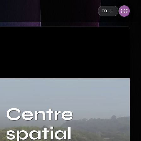
FR
Centre
spatial