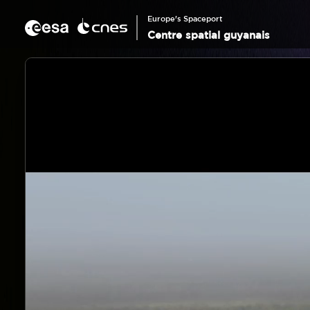
Panneau de gestion des cookies
Aller
au
Europe's Spaceport
contenu
Centre spatial guyanais
principal
Corps
Vidéo
Video
file