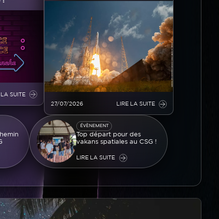
Image
 LA SUITE
27/07/2026
LIRE LA SUITE
Image
ÉVÈNEMENT
chemin
Top départ pour des
G
vakans spatiales au CSG !
LIRE LA SUITE