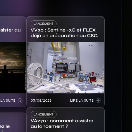
LANCEMENT
VV30 : Sentinel-3C et FLEX
ister au
déjà en préparation au CSG
Image
 LA SUITE
03/08/2026
LIRE LA SUITE
LANCEMENT
VA270 : comment assister
z le
au lancement ?
 !