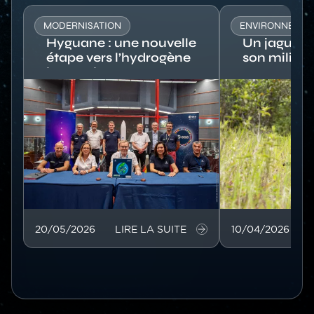
MODERNISATION
ENVIRONNEME
Hyguane : une nouvelle
Un jaguaro
étape vers l’hydrogène
son milieu 
bas carbone
Image
Image
20/05/2026
LIRE LA SUITE
10/04/2026