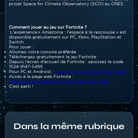
projet Space for Climate Observatory (SCO) au CNES.
Texte
Comment jouer au jeu sur Fortnite ?
L'expérience « Amazonia : l'espace à la rescousse » est
disponible gratuitement sur PC, Xbox, PlayStation et
Switch.
Pour jouer :
Allumez votre console préférée
Téléchargez gratuitement le jeu Fortnite
Depuis l'écran d'accueil de Fortnite : saisissez le code
1524-9147-5495
Pour PC et Android :
play.fn.gg/island/1524-9147-5495
Accès à la page web Fortnite :
fortnite.com/@gameinsociety/1524-9147-5495
C'est parti !​
Titre
Dans la même rubrique