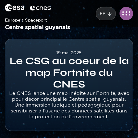
Panneau de gestion des cookies
Aller
au
FR
contenu
principal
Europe's Spaceport
Centre spatial guyanais
Corps
19 mai 2025
Le CSG au coeur de la
map Fortnite du
CNES
Texte
Le CNES lance une map inédite sur Fortnite, avec
pour décor principal le Centre spatial guyanais.
Une immersion ludique et pédagogique pour
sensibiliser à l’usage des données satellites dans
la protection de l’environnement.