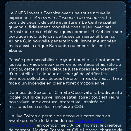
Contenu
Texte
Le CNES investit Fortnite avec une toute nouvelle
section
expérience :
Amazonia : l’espace à la rescousse.
Le
point de départ de cette aventure ? Le Centre spatial
guyanais, fidèlement modélisé dans le jeu, avec ses
infrastructures emblématiques comme l’ELA-4 avec son
portique mobile, le pas de tir, ses carneaux et bien sûr
Ariane 6, la nouvelle génération du lanceur européen,
mais aussi la crique Karouabo ou encore le sentier
Ebène.
Pensée pour sensibiliser le grand public – et notamment
les jeunes – aux enjeux environnementaux et au rôle du
spatial, cette mission débute juste après le lancement
d’un satellite. Le joueur est chargé de vérifier les
données collectées depuis l’orbite… mais doit aussi faire
face à un incendie en pleine forêt amazonienne !
Données du Space for Climate Observatory, biodiversité
locale, outils de surveillance satellitaire : tout est réuni
pour vivre une aventure interactive, inspirée de
missions bien réelles menées au CSG.
Un live Twitch a permis de découvrir cette map en
avant-première le 13 mai dernier.
Revivez cette
immersion ici
en compagnie d'Alice Thomas, le créateur
de contenu Maxime Potreau et Célie Losada, chargée de